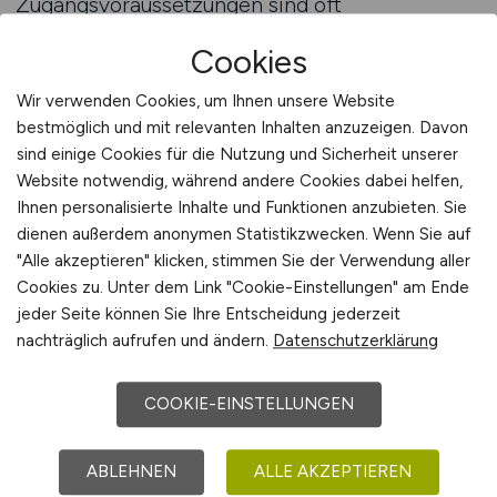
Zugangsvoraussetzungen sind oft
sozialpädagogische oder pflegerische
Cookies
Ausbildungen sowie Erfahrungen im
Seniorenbereich. Kommunen fördern
Wir verwenden Cookies, um Ihnen unsere Website
Weiterbildungen in Gerontologie, Sozialarbeit
bestmöglich und mit relevanten Inhalten anzuzeigen. Davon
und Projektmanagement. Karrierewege führen
sind einige Cookies für die Nutzung und Sicherheit unserer
Website notwendig, während andere Cookies dabei helfen,
von der praktischen Arbeit bis zu Leitungs- und
Ihnen personalisierte Inhalte und Funktionen anzubieten. Sie
Koordinationsfunktionen in der Seniorenarbeit.
dienen außerdem anonymen Statistikzwecken. Wenn Sie auf
Quereinsteiger mit einschlägiger Erfahrung und
"Alle akzeptieren" klicken, stimmen Sie der Verwendung aller
Engagement finden ebenfalls
Cookies zu. Unter dem Link "Cookie-Einstellungen" am Ende
Einstiegsmöglichkeiten.
jeder Seite können Sie Ihre Entscheidung jederzeit
nachträglich aufrufen und ändern.
Datenschutzerklärung
Zum Jobfinder
COOKIE-EINSTELLUNGEN
Arbeitsbedingungen und
ABLEHNEN
ALLE AKZEPTIEREN
Perspektiven