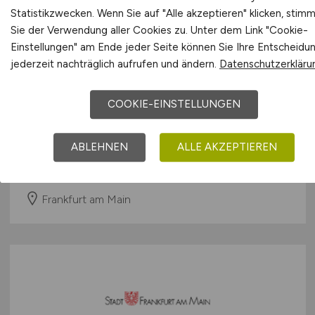
Statistikzwecken. Wenn Sie auf "Alle akzeptieren" klicken, stim
Sie der Verwendung aller Cookies zu. Unter dem Link "Cookie-
Einstellungen" am Ende jeder Seite können Sie Ihre Entscheidu
jederzeit nachträglich aufrufen und ändern.
Datenschutzerkläru
Ingenieur:in
(w/m/d)
Technische
Gebäudeausrüstung /
COOKIE-EINSTELLUNGEN
Energetische Sanierungen
ABLEHNEN
ALLE AKZEPTIEREN
Stadt Frankfurt am Main - DER MAGISTRAT -
vor 4 Tagen
Frankfurt am Main