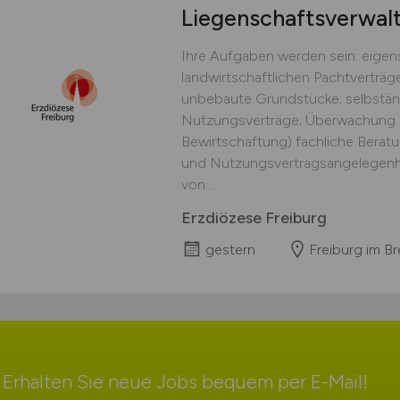
Liegenschaftsverwal
Ihre Aufgaben werden sein: eige
landwirtschaftlichen Pachtverträ
unbebaute Grundstücke; selbständ
Nutzungsverträge; Überwachung d
Bewirtschaftung) fachliche Berat
und Nutzungsvertragsangelegenhe
von...
Erzdiözese Freiburg
gestern
Freiburg im Br
Erhalten Sie neue Jobs bequem per
E-Mail
!