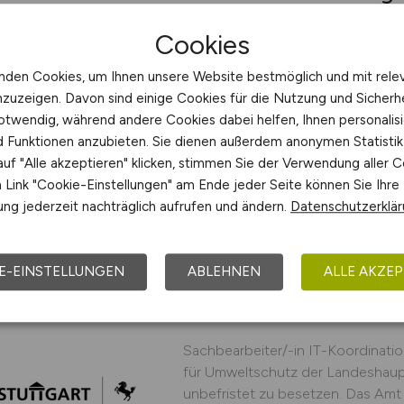
Wir sind der Vogtlandkreis. Inklu
Cookies
Behinderung ist ein wesentlicher F
Stadtentwicklung mit positiven A
nden Cookies, um Ihnen unsere Website bestmöglich und mit rele
Stadtgesellschaft. Eingliederungsh
nzuzeigen. Davon sind einige Cookies für die Nutzung und Sicherh
von Menschen mit Behinderung o
otwendig, während andere Cookies dabei helfen, Ihnen personalisi
Behinderung bedroht sind. Das Spe
nd Funktionen anzubieten. Sie dienen außerdem anonymen Statisti
uf "Alle akzeptieren" klicken, stimmen Sie der Verwendung aller C
Landratsamt Vogtlandkreis
Link "Cookie-Einstellungen" am Ende jeder Seite können Sie Ihre
vor 2 Tagen
Plauen
ng jederzeit nachträglich aufrufen und ändern.
Datenschutzerklä
E-EINSTELLUNGEN
ABLEHNEN
ALLE AKZEP
Sachbearbeiter/-in I
Sachbearbeiter/-in IT-Koordinatio
für Umweltschutz der Landeshaupts
unbefristet zu besetzen. Das Amt