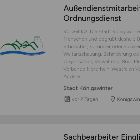
Außendienstmitarbei
Ordnungsdienst
Vollzeit k.A. Die Stadt Königswinter
Menschen und begrüßt deshalb 
ethnischer, kultureller oder sozialer
Weltanschauung, Behinderung oder 
Organisation, Verwaltung, Büro Mit
Verbände Nordrhein-Westfalen Ve
Andere...
Stadt Königswinter
vor 2 Tagen
Königswin
Sachbearbeiter Eingl