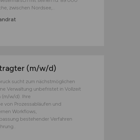
 Wesermarsch mit seinen rd. 89.000
he, zwischen Nordsee,...
andrat
ftragter
(m/w/d)
dbruck sucht zum nächstmöglichen
ne Verwaltung unbefristet in Vollzeit
 (m/w/d). Ihre
 von Prozessabläufen und
ernen Workflows,
npassung bestehender Verfahren
hrung...