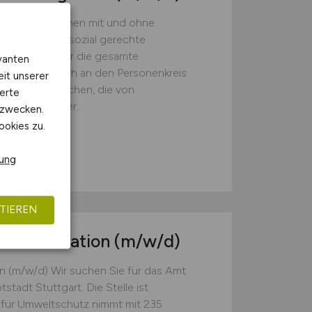
sion von Menschen mit und ohne
aktor für eine sozial gerechte
uswirkungen für die gesamte
vanten
ilfe richtet sich an den Personenkreis
eit unserer
der von Menschen, die von
erte
ktrum der hier...
kzwecken.
ookies zu.
rung
TIEREN
T-Koordination
(m/w/d)
n (m/w/d) Wir suchen Sie für das Amt
tadt Stuttgart. Die Stelle ist
 für Umweltschutz nimmt mit 235