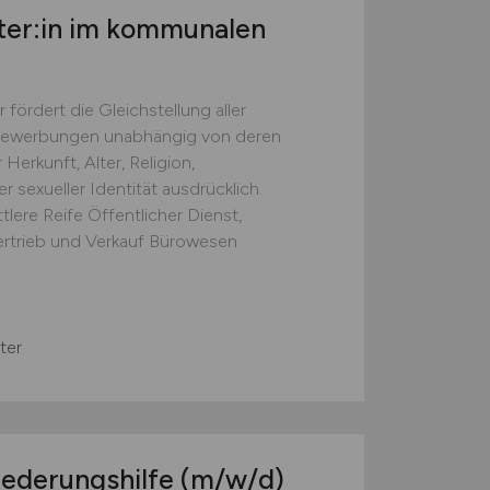
ter:in im kommunalen
 fördert die Gleichstellung aller
Bewerbungen unabhängig von deren
 Herkunft, Alter, Religion,
sexueller Identität ausdrücklich.
tlere Reife Öffentlicher Dienst,
rtrieb und Verkauf Bürowesen
ter
iederungshilfe
(m/w/d)