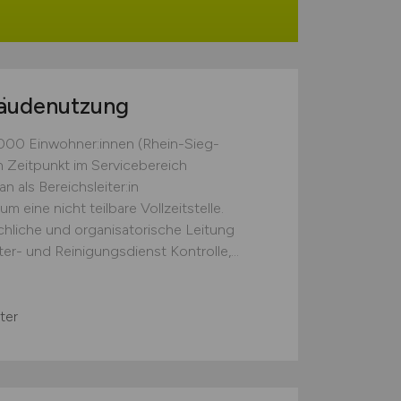
bäudenutzung
.000 Einwohner:innen (Rhein-Sieg-
n Zeitpunkt im Servicebereich
als Bereichsleiter:in
eine nicht teilbare Vollzeitstelle.
hliche und organisatorische Leitung
er- und Reinigungsdienst Kontrolle,...
ter