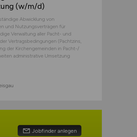
tung
(w/m/d)
nständige Abwicklung von
gen und Nutzungsverträgen für
ige Verwaltung aller Pacht- und
er Vertragsbedingungen (Pachtzins,
ung der Kirchengemeinden in Pacht-/
iten administrative Umsetzung
eisgau
Jobfinder anlegen