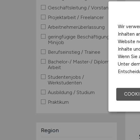
Geschäftsleitung / Vorstand
Projektarbeit / Freelancer
Wir verwe
Arbeitnehmerüberlassung
Inhalten a
geringfügige Beschäftigung /
Website n
Minijob
Inhalte u
Berufseinstieg / Trainee
Wenn Sie a
Bachelor-/ Master-/ Diplom-
Unter dem 
Arbeit
Entscheidu
Studentenjobs /
Werkstudenten
Ausbildung / Studium
COOKI
Praktikum
Region