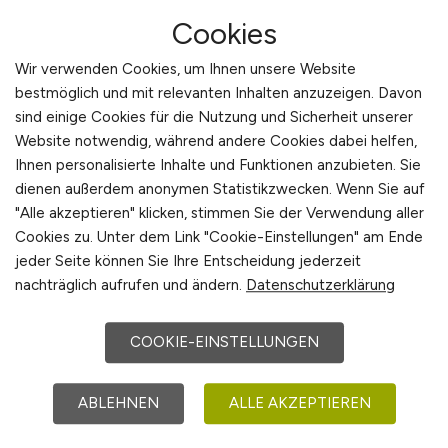
Stadt Gerlingen Hauptamt
Cookies
28.07.2026
Wir verwenden Cookies, um Ihnen unsere Website
Gerlingen
bestmöglich und mit relevanten Inhalten anzuzeigen. Davon
sind einige Cookies für die Nutzung und Sicherheit unserer
Website notwendig, während andere Cookies dabei helfen,
Ihnen personalisierte Inhalte und Funktionen anzubieten. Sie
dienen außerdem anonymen Statistikzwecken. Wenn Sie auf
"Alle akzeptieren" klicken, stimmen Sie der Verwendung aller
Cookies zu. Unter dem Link "Cookie-Einstellungen" am Ende
jeder Seite können Sie Ihre Entscheidung jederzeit
nachträglich aufrufen und ändern.
Datenschutzerklärung
Fachkraft für
COOKIE-EINSTELLUNGEN
Wasserversorgungstechnik,
Anlagenmechaniker oder Ver-
ABLEHNEN
ALLE AKZEPTIEREN
und Entsorger
(m/w/d)