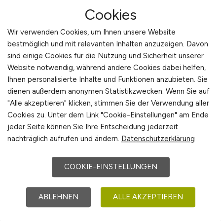
Solingen
Cookies
Wir verwenden Cookies, um Ihnen unsere Website
bestmöglich und mit relevanten Inhalten anzuzeigen. Davon
sind einige Cookies für die Nutzung und Sicherheit unserer
Website notwendig, während andere Cookies dabei helfen,
Ihnen personalisierte Inhalte und Funktionen anzubieten. Sie
dienen außerdem anonymen Statistikzwecken. Wenn Sie auf
"Alle akzeptieren" klicken, stimmen Sie der Verwendung aller
Sachbearbeitung
(m/w/d)
Cookies zu. Unter dem Link "Cookie-Einstellungen" am Ende
jeder Seite können Sie Ihre Entscheidung jederzeit
Leistungsgewährung
nachträglich aufrufen und ändern.
Datenschutzerklärung
Stadt Solingen
COOKIE-EINSTELLUNGEN
vor 6 Tagen
Solingen
ABLEHNEN
ALLE AKZEPTIEREN