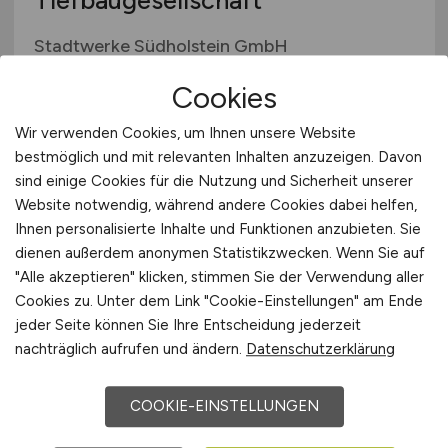
Tiefbaugesellschaft
Stadtwerke Südholstein GmbH
28.07.2026
Cookies
Pinneberg
Wir verwenden Cookies, um Ihnen unsere Website
bestmöglich und mit relevanten Inhalten anzuzeigen. Davon
sind einige Cookies für die Nutzung und Sicherheit unserer
1
Website notwendig, während andere Cookies dabei helfen,
Ihnen personalisierte Inhalte und Funktionen anzubieten. Sie
dienen außerdem anonymen Statistikzwecken. Wenn Sie auf
"Alle akzeptieren" klicken, stimmen Sie der Verwendung aller
Stadt:
Hamm
Cookies zu. Unter dem Link "Cookie-Einstellungen" am Ende
jeder Seite können Sie Ihre Entscheidung jederzeit
Einwohner:
ca. 185.000
nachträglich aufrufen und ändern.
Datenschutzerklärung
Verkehrsanbindungen:
Autobahnen A 1, A 2, A 445
und A 44, Bundesstraße B 63, Hauptbahnhof Hamm
COOKIE-EINSTELLUNGEN
(Westfalen), Flugplatz Hamm-Lippewiesen,
Flughafen Dortmund, Stadthafen Hamm