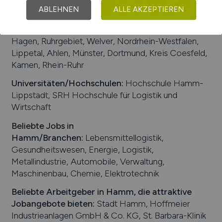
ABLEHNEN
ALLE AKZEPTIEREN
Arbeiten in der Nähe von
Hamm
:
Bergkamen,
Unna, Drensteinfurt, Ascheberg, Werne, Bönen,
Hagen, Ruhrgebiet, Welver, Nordrhein-Westfalen,
Lippetal, Ahlen, Münster, Dortmund, Kreis Coesfeld,
Kamen, Rhein-Ruhr
Universitäten/Hochschulen:
Hochschule Hamm-
Lippstadt, SRH Hochschule für Logistik und
Wirtschaft
Beliebte Jobs in
Hamm
/Branchen
:
Lebensmittellogistik,
Gesundheitswesen, Energie, Logistik,
Metallindustrie, Automobile, Verwaltung,
Maschinenbau, Chemie, Elektrotechnik
Beliebte Arbeitgeber in
Hamm
, die attraktive
Jobangebote bieten
:
Stadt Hamm, Hoffmeier
Industrieanlagen GmbH & Co. KG, St. Barbara-Klinik