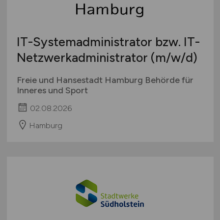
Schweiz
Europa
IT-Systemadministrator bzw. IT-
International
Netzwerkadministrator
(m/w/d)
Freie und Hansestadt Hamburg Behörde für
Inneres und Sport
02.08.2026
Hamburg