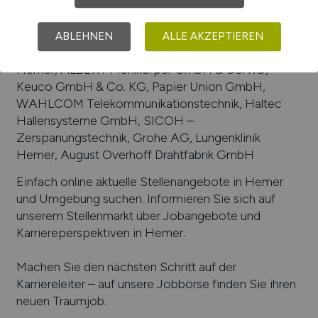
Beliebte Arbeitgeber in
Hemer
, die attraktive
Jobangebote bieten
:
Drahtwerk Friedrich Lötters
GmbH & Co. KG, Logistikzentrum Lenninghaus
ABLEHNEN
ALLE AKZEPTIEREN
GmbH, Giersch Heiztechnik, Paracelsus-Klinik
Hemer, ALBERT Hohlkörper GmbH & Co. KG,
Keuco GmbH & Co. KG, Papier Union GmbH,
WAHLCOM Telekommunikationstechnik, Haltec
Hallensysteme GmbH, SICOH –
Zerspanungstechnik, Grohe AG, Lungenklinik
Hemer, August Overhoff Drahtfabrik GmbH
Einfach online aktuelle Stellenangebote in
Hemer
und Umgebung suchen. Informieren Sie sich auf
unserem Stellenmarkt über Jobangebote und
Karriereperspektiven in
Hemer
.
Machen Sie den nächsten Schritt auf der
Karriereleiter – auf unsere Jobbörse finden Sie ihren
neuen Traumjob.