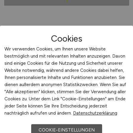
Stadt:
Hemer
Cookies
Einwohner:
ca. 38.000
Wir verwenden Cookies, um Ihnen unsere Website
Verkehrsanbindungen:
Bahnhof Hemer, nächster
bestmöglich und mit relevanten Inhalten anzuzeigen. Davon
internationaler Flughafen ist der Flughafen Dortmund,
sind einige Cookies für die Nutzung und Sicherheit unserer
Bundesautobahn A 46, Bundesstraßen B 7 und B 515
Website notwendig, während andere Cookies dabei helfen,
Arbeiten in der Nähe von
Hemer
:
Menden,
Ihnen personalisierte Inhalte und Funktionen anzubieten. Sie
Märkischer Kreis, Neuenrade, Iserlohn, Nordrhein-
dienen außerdem anonymen Statistikzwecken. Wenn Sie auf
Westfalen, Balve, Altena
"Alle akzeptieren" klicken, stimmen Sie der Verwendung aller
Cookies zu. Unter dem Link "Cookie-Einstellungen" am Ende
Beliebte Jobs in
Hemer
/Branchen
:
Maschinen- und
jeder Seite können Sie Ihre Entscheidung jederzeit
Anlagenbau, Logistik, Metallverarbeitung,
nachträglich aufrufen und ändern.
Datenschutzerklärung
Papierherstellung, Dienstleistungen,
Gesundheitswesen
COOKIE-EINSTELLUNGEN