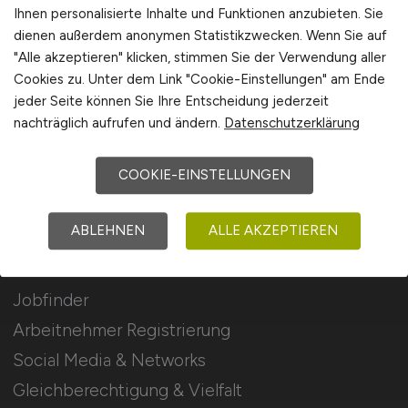
Stellenanzeigen schalten
Ihnen personalisierte Inhalte und Funktionen anzubieten. Sie
dienen außerdem anonymen Statistikzwecken. Wenn Sie auf
Mediadaten & Konditionen
"Alle akzeptieren" klicken, stimmen Sie der Verwendung aller
Arbeitgeber Seite
Cookies zu. Unter dem Link "Cookie-Einstellungen" am Ende
jeder Seite können Sie Ihre Entscheidung jederzeit
Arbeitgeber Kontakt
nachträglich aufrufen und ändern.
Datenschutzerklärung
Karrierenetzwerk
COOKIE-EINSTELLUNGEN
Für Arbeitnehmer
ABLEHNEN
ALLE AKZEPTIEREN
Kommunal Jobs suchen
Jobfinder
Arbeitnehmer Registrierung
Social Media & Networks
Gleichberechtigung & Vielfalt