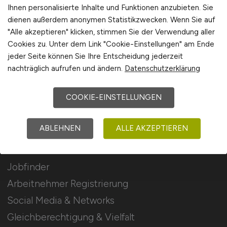
Stellenanzeigen schalten
Ihnen personalisierte Inhalte und Funktionen anzubieten. Sie
dienen außerdem anonymen Statistikzwecken. Wenn Sie auf
Mediadaten & Konditionen
"Alle akzeptieren" klicken, stimmen Sie der Verwendung aller
Arbeitgeber Seite
Cookies zu. Unter dem Link "Cookie-Einstellungen" am Ende
jeder Seite können Sie Ihre Entscheidung jederzeit
Arbeitgeber Kontakt
nachträglich aufrufen und ändern.
Datenschutzerklärung
Karrierenetzwerk
COOKIE-EINSTELLUNGEN
Für Arbeitnehmer
ABLEHNEN
ALLE AKZEPTIEREN
Kommunal Jobs suchen
Jobfinder
Arbeitnehmer Registrierung
Social Media & Networks
Gleichberechtigung & Vielfalt