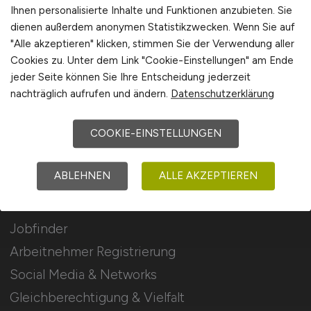
Stellenanzeigen schalten
Ihnen personalisierte Inhalte und Funktionen anzubieten. Sie
dienen außerdem anonymen Statistikzwecken. Wenn Sie auf
Mediadaten & Konditionen
"Alle akzeptieren" klicken, stimmen Sie der Verwendung aller
Arbeitgeber Seite
Cookies zu. Unter dem Link "Cookie-Einstellungen" am Ende
jeder Seite können Sie Ihre Entscheidung jederzeit
Arbeitgeber Kontakt
nachträglich aufrufen und ändern.
Datenschutzerklärung
Karrierenetzwerk
COOKIE-EINSTELLUNGEN
Für Arbeitnehmer
ABLEHNEN
ALLE AKZEPTIEREN
Kommunal Jobs suchen
Jobfinder
Arbeitnehmer Registrierung
Social Media & Networks
Gleichberechtigung & Vielfalt