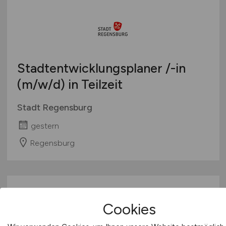
Stadtentwicklungsplaner /-in
(m/w/d)
in Teilzeit
Stadt Regensburg
gestern
Regensburg
Cookies