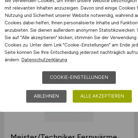
Wir verwenden Cookies, um Ihnen unsere Website bestmöglich
mit relevanten Inhalten anzuzeigen. Davon sind einige Cookies f
Nutzung und Sicherheit unserer Website notwendig, während 
Bereichsleiter:in
Cookies dabei helfen, Ihnen personalisierte Inhalte und Funktio
Gebäudenutzung
anzubieten. Sie dienen außerdem anonymen Statistikzwecken.
Sie auf "Alle akzeptieren" klicken, stimmen Sie der Verwendung a
Stadt Königswinter
Cookies zu. Unter dem Link "Cookie-Einstellungen" am Ende je
Seite können Sie Ihre Entscheidung jederzeit nachträglich aufr
gestern
ändern.
Datenschutzerklärung
Königswinter
COOKIE-EINSTELLUNGEN
ABLEHNEN
ALLE AKZEPTIEREN
Meister/Techniker Fernwärme