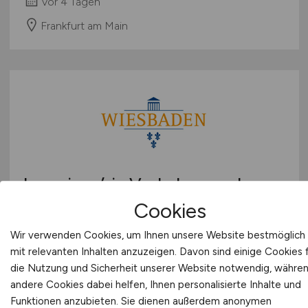
vor 4 Tagen
Frankfurt am Main
Ingenieur/-in Verkehrs- und
Elektrotechnik
(w/m/d)
Cookies
Wir verwenden Cookies, um Ihnen unsere Website bestmöglich
Landeshauptstadt Wiesbaden
mit relevanten Inhalten anzuzeigen. Davon sind einige Cookies 
vor 5 Tagen
die Nutzung und Sicherheit unserer Website notwendig, währe
andere Cookies dabei helfen, Ihnen personalisierte Inhalte und
Wiesbaden
Funktionen anzubieten. Sie dienen außerdem anonymen