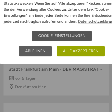
Statistikzwecken. Wenn Sie auf "Alle akzeptieren" klicken, stim
Sie der Verwendung aller Cookies zu. Unter dem Link "Cookie-
Einstellungen" am Ende jeder Seite können Sie Ihre Entscheidu
jederzeit nachträglich aufrufen und ändern.
Datenschutzerkläru
COOKIE-EINSTELLUNGEN
Steuerliche:n Berater:in
(w/m/d)
ABLEHNEN
ALLE AKZEPTIEREN
(Magistratsrätin:Magistratsrat)
Stadt Frankfurt am Main - DER MAGISTRAT -
vor 5 Tagen
Frankfurt am Main