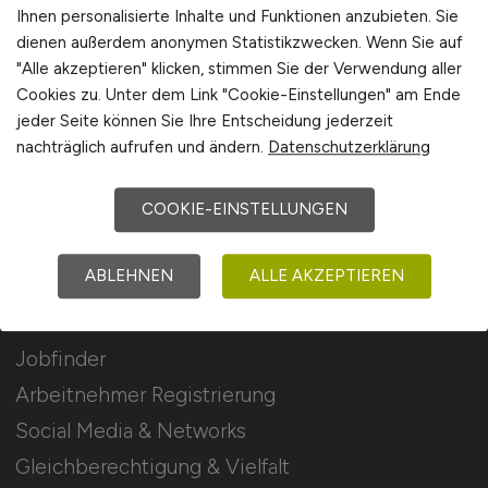
Stellenanzeigen schalten
Ihnen personalisierte Inhalte und Funktionen anzubieten. Sie
dienen außerdem anonymen Statistikzwecken. Wenn Sie auf
Mediadaten & Konditionen
"Alle akzeptieren" klicken, stimmen Sie der Verwendung aller
Arbeitgeber Seite
Cookies zu. Unter dem Link "Cookie-Einstellungen" am Ende
jeder Seite können Sie Ihre Entscheidung jederzeit
Arbeitgeber Kontakt
nachträglich aufrufen und ändern.
Datenschutzerklärung
Karrierenetzwerk
COOKIE-EINSTELLUNGEN
Für Arbeitnehmer
ABLEHNEN
ALLE AKZEPTIEREN
Kommunal Jobs suchen
Jobfinder
Arbeitnehmer Registrierung
Social Media & Networks
Gleichberechtigung & Vielfalt