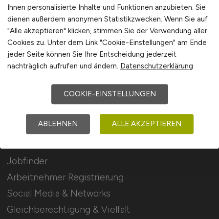
Stellenanzeigen schalten
Ihnen personalisierte Inhalte und Funktionen anzubieten. Sie
dienen außerdem anonymen Statistikzwecken. Wenn Sie auf
Mediadaten & Konditionen
"Alle akzeptieren" klicken, stimmen Sie der Verwendung aller
Arbeitgeber Seite
Cookies zu. Unter dem Link "Cookie-Einstellungen" am Ende
jeder Seite können Sie Ihre Entscheidung jederzeit
Arbeitgeber Kontakt
nachträglich aufrufen und ändern.
Datenschutzerklärung
Karrierenetzwerk
COOKIE-EINSTELLUNGEN
Für Arbeitnehmer
ABLEHNEN
ALLE AKZEPTIEREN
Kommunal Jobs suchen
Jobfinder
Arbeitnehmer Registrierung
Social Media & Networks
Gleichberechtigung & Vielfalt