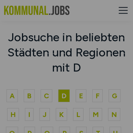
Jobsuche in beliebten
Städten und Regionen
mit D
A
B
C
D
E
F
G
H
I
J
K
L
M
N