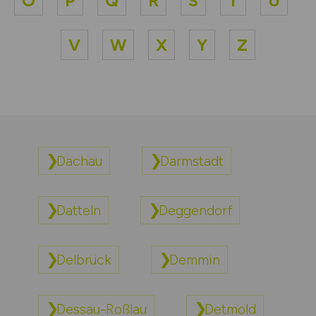
O
P
Q
R
S
T
U
V
W
X
Y
Z
Dachau
Darmstadt
Datteln
Deggendorf
Delbrück
Demmin
Dessau-Roßlau
Detmold